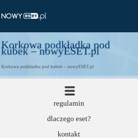
Korkowa podkładka pod
kubek – nowyESET.pl
Korkowa podkładka pod kubek – nowyESET.pl
strona główna
regulamin
dlaczego eset?
kontakt